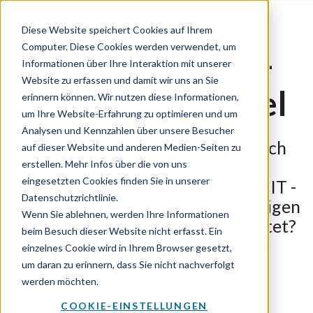
Diese Website speichert Cookies auf Ihrem
Computer. Diese Cookies werden verwendet, um
"Handling SHIT" -
Informationen über Ihre Interaktion mit unserer
Website zu erfassen und damit wir uns an Sie
Dein Probekapitel
erinnern können. Wir nutzen diese Informationen,
um Ihre Website-Erfahrung zu optimieren und um
Analysen und Kennzahlen über unsere Besucher
Du möchtest gern ein Blick ins Buch
auf dieser Website und anderen Medien-Seiten zu
werfen und dir ein Bild davon
erstellen. Mehr Infos über die von uns
eingesetzten Cookies finden Sie in unserer
machen, was dich in "Handling SHIT -
Datenschutzrichtlinie.
Der richtige Umgang mit schwierigen
Wenn Sie ablehnen, werden Ihre Informationen
Personen und Situationen" erwartet?
beim Besuch dieser Website nicht erfasst. Ein
Dann lade dir jetzt das kostenlose
einzelnes Cookie wird in Ihrem Browser gesetzt,
Probekapitel runter.
um daran zu erinnern, dass Sie nicht nachverfolgt
werden möchten.
COOKIE-EINSTELLUNGEN